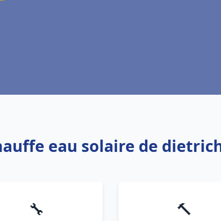
hauffe eau solaire de dietric
🔧
🔨