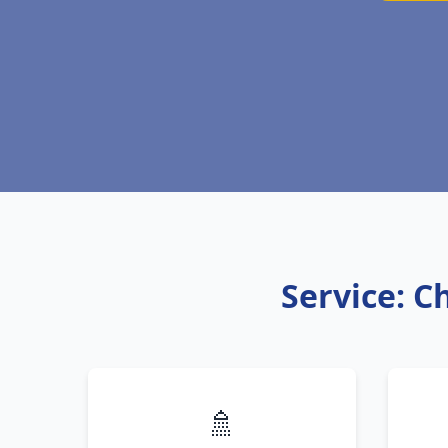
Service: C
🚿