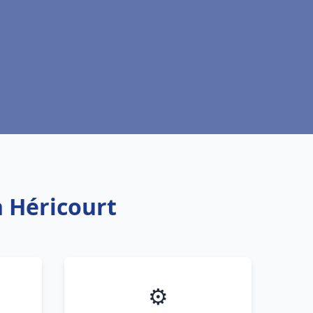
h Héricourt
⚙️