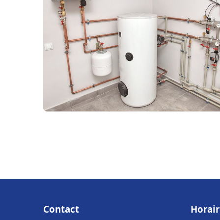
Contact
Horair