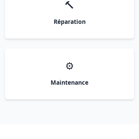
🔨
Réparation
⚙️
Maintenance