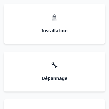
🚿
Installation
🔧
Dépannage