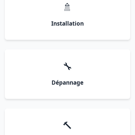
🚿
Installation
🔧
Dépannage
🔨