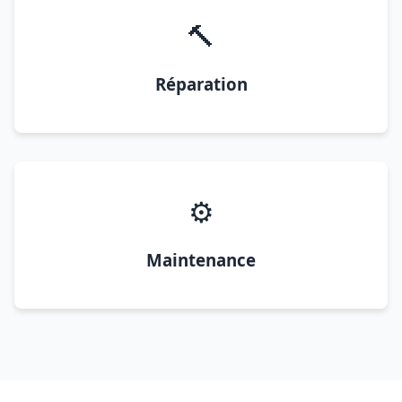
🔨
Réparation
⚙️
Maintenance