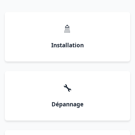
🚿
Installation
🔧
Dépannage