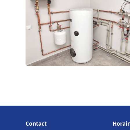
Contact
Horair