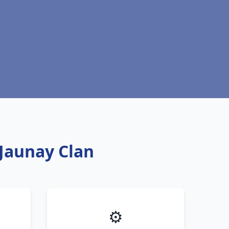
 Jaunay Clan
⚙️