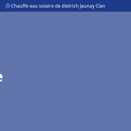
🕒 Chauffe eau solaire de dietrich Jaunay Clan
e