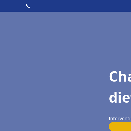
📞
Cha
die
Interventi