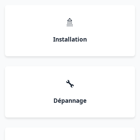
🚿
Installation
🔧
Dépannage