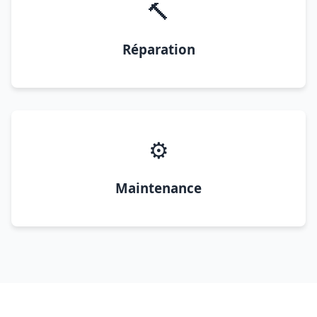
🔨
Réparation
⚙️
Maintenance