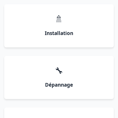
🚿
Installation
🔧
Dépannage