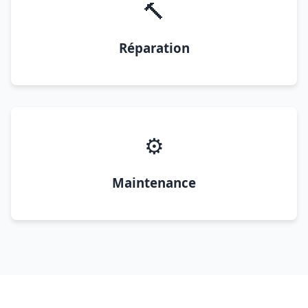
🔨
Réparation
⚙️
Maintenance