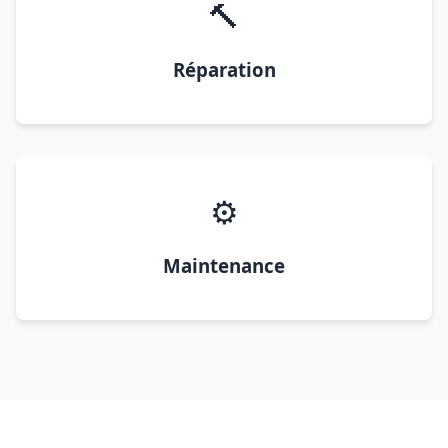
🔨
Réparation
⚙️
Maintenance