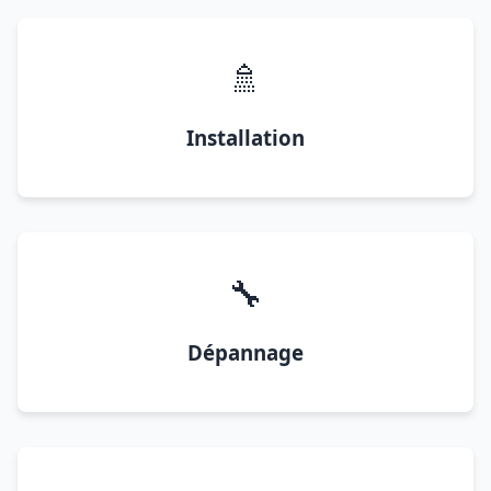
🚿
Installation
🔧
Dépannage