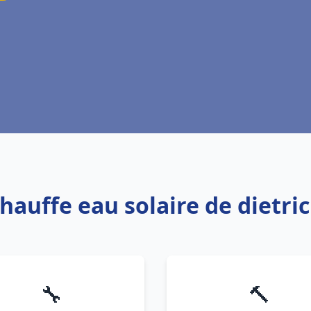
Chauffe eau solaire de dietri
🔧
🔨