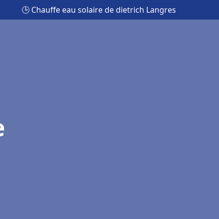
🕒 Chauffe eau solaire de dietrich Langres
e