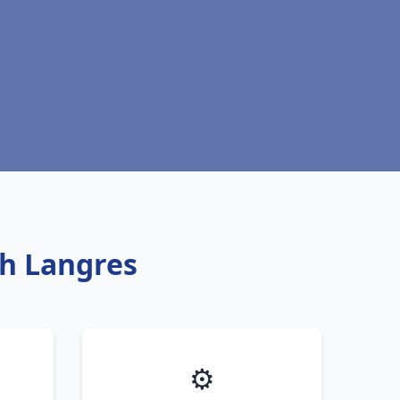
ch Langres
⚙️