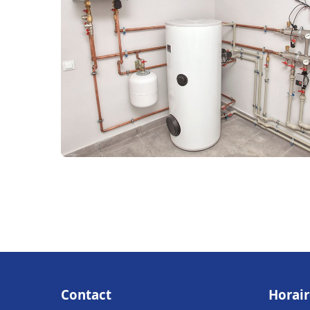
Contact
Horair