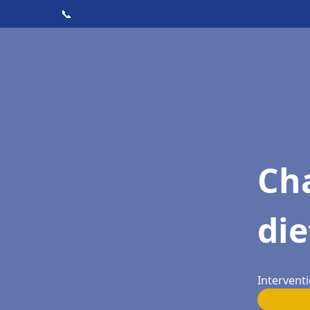
📞
Cha
die
Interventi