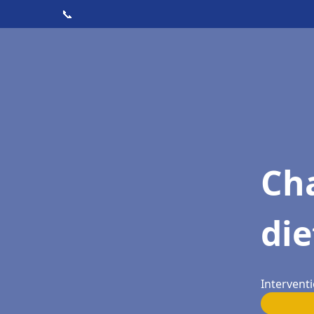
📞
Cha
die
Interventi