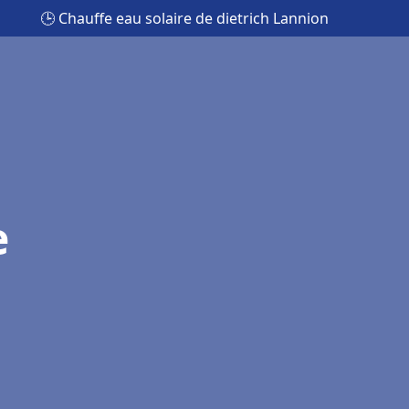
🕒 Chauffe eau solaire de dietrich Lannion
e