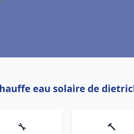
Chauffe eau solaire de dietri
🔧
🔨