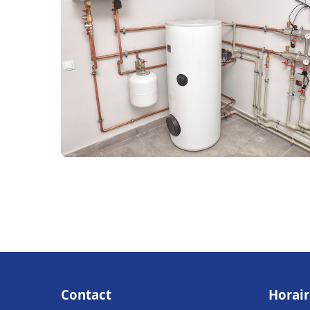
Contact
Horair