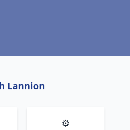
ch Lannion
⚙️