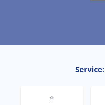
Service:
🚿