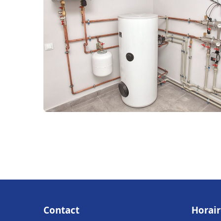
Contact
Horair