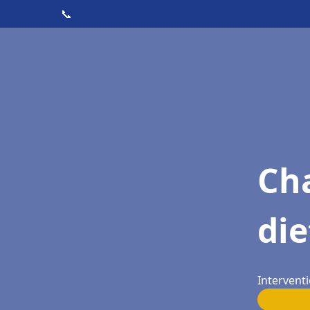
📞
Cha
die
Interventi