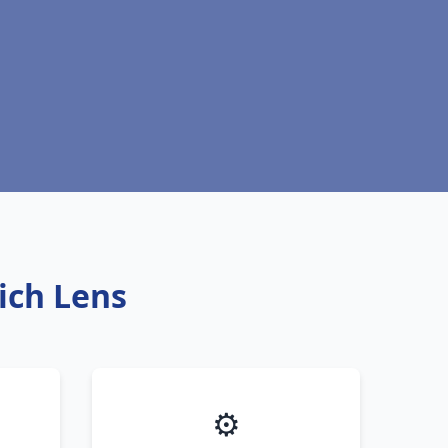
rich Lens
⚙️