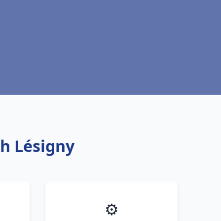
ch Lésigny
⚙️