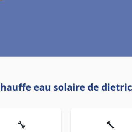
Chauffe eau solaire de dietri
🔧
🔨