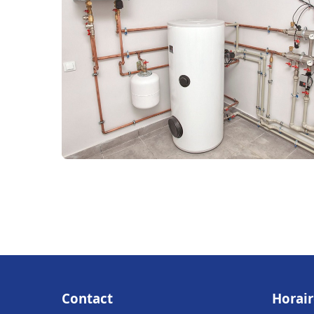
Contact
Horair