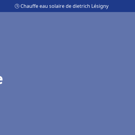
🕒 Chauffe eau solaire de dietrich Lésigny
e