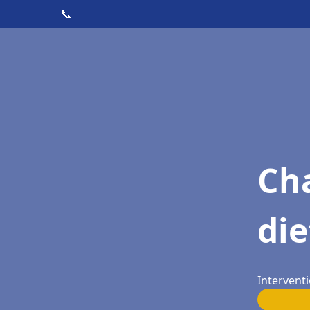
📞
Cha
die
Interventi