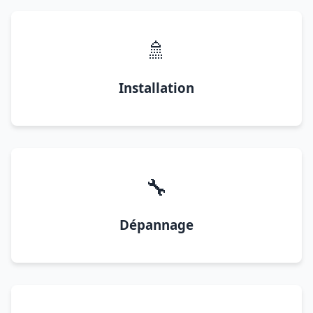
🚿
Installation
🔧
Dépannage