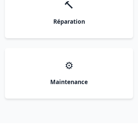
🔨
Réparation
⚙️
Maintenance