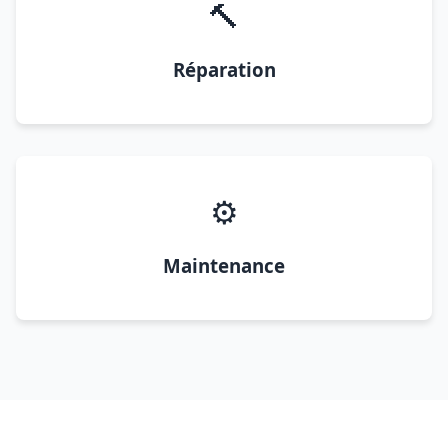
🔨
Réparation
⚙️
Maintenance