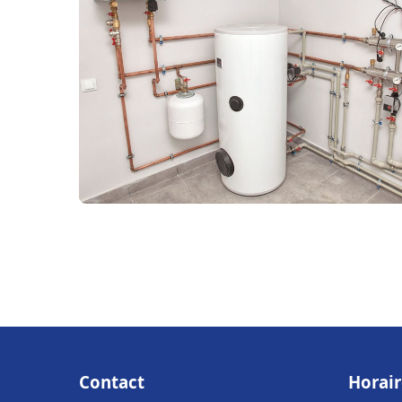
Contact
Horair