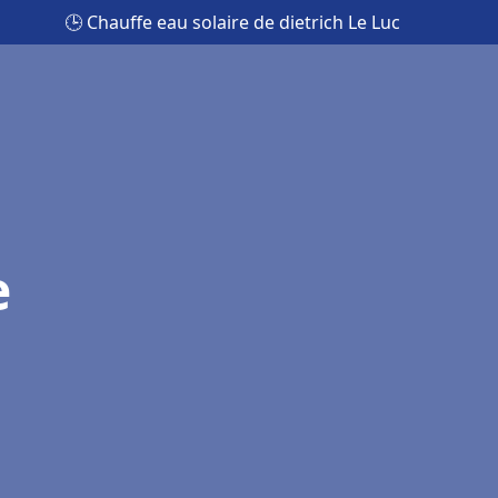
🕒 Chauffe eau solaire de dietrich Le Luc
e