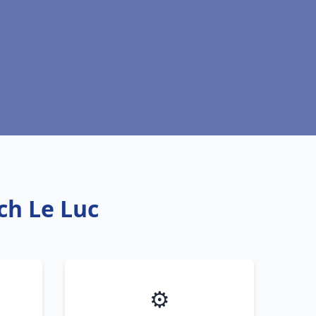
ich Le Luc
⚙️