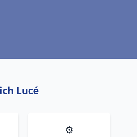
rich Lucé
⚙️