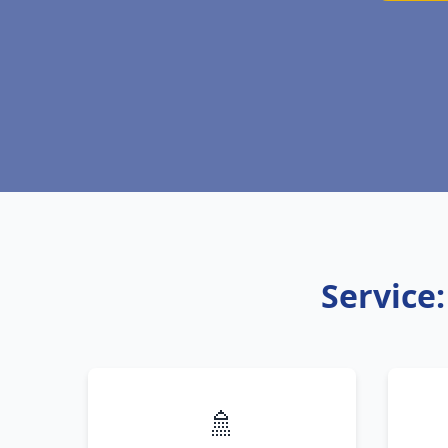
Service:
🚿