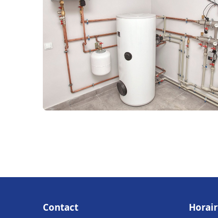
Contact
Horair