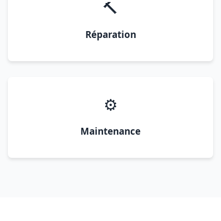
🔨
Réparation
⚙️
Maintenance