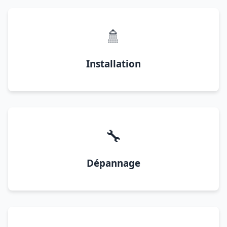
🚿
Installation
🔧
Dépannage