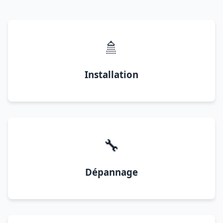
🚿
Installation
🔧
Dépannage