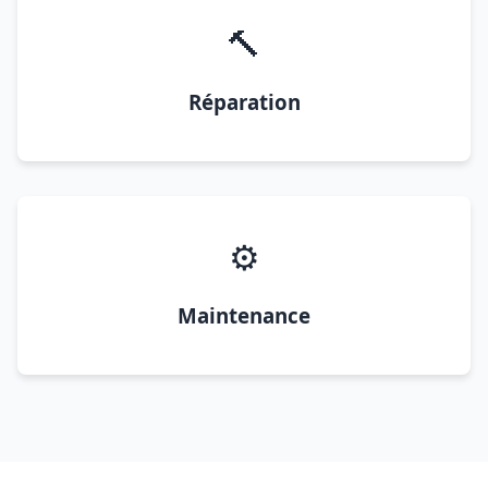
🔨
Réparation
⚙️
Maintenance