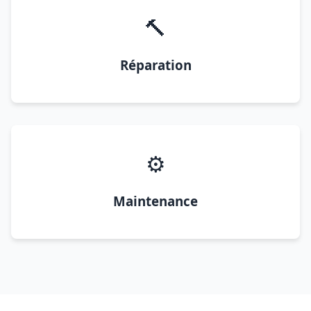
🔨
Réparation
⚙️
Maintenance