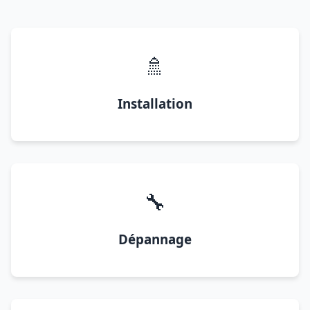
🚿
Installation
🔧
Dépannage