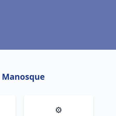
ch Manosque
⚙️