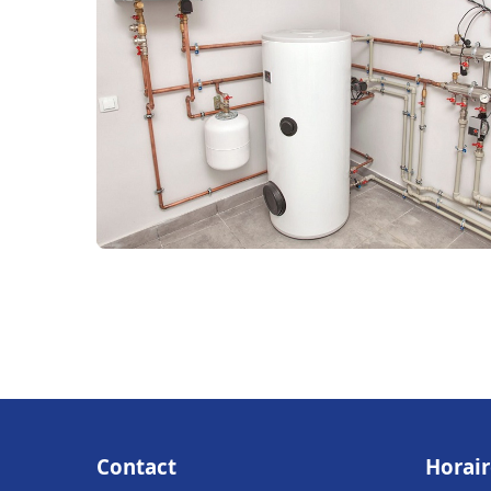
Contact
Horair