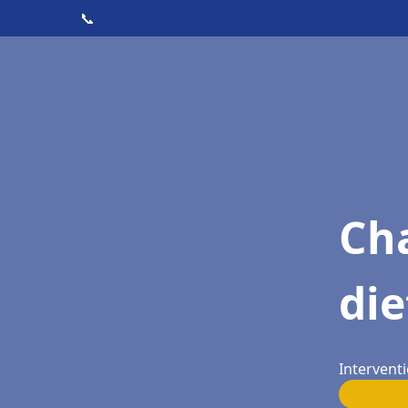
📞
Cha
di
Intervent