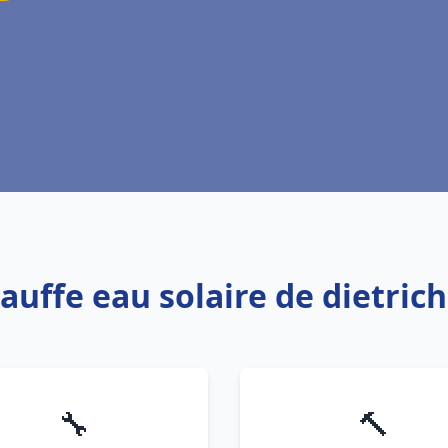
hauffe eau solaire de dietri
🔧
🔨