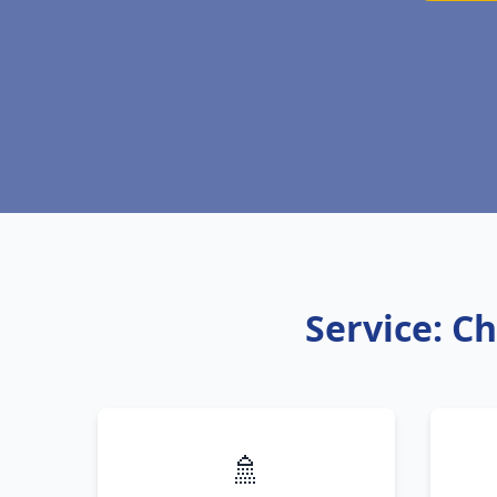
Service: C
🚿