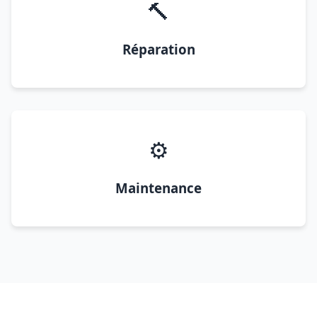
🔨
Réparation
⚙️
Maintenance