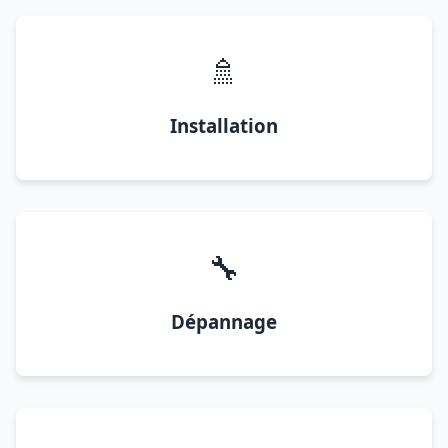
🚿
Installation
🔧
Dépannage