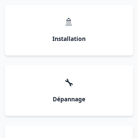
🚿
Installation
🔧
Dépannage