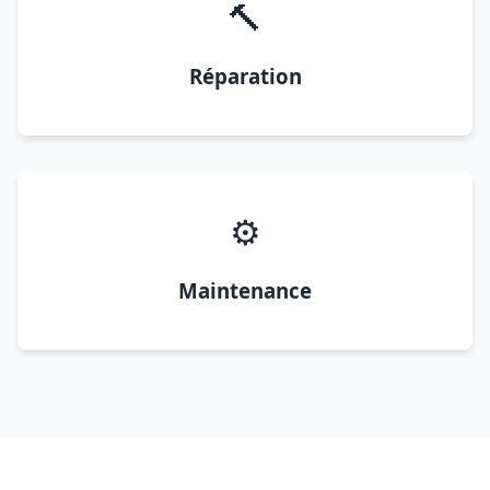
🔨
Réparation
⚙️
Maintenance