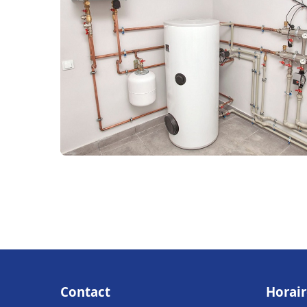
Contact
Horair