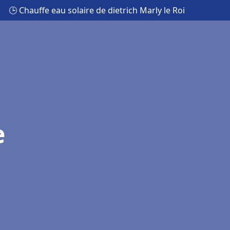
🕒 Chauffe eau solaire de dietrich Marly le Roi
e