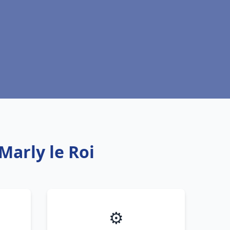
Marly le Roi
⚙️