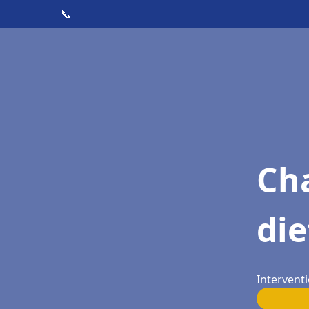
📞
Cha
die
Interventi