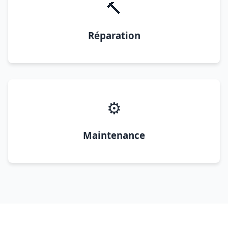
🔨
Réparation
⚙️
Maintenance