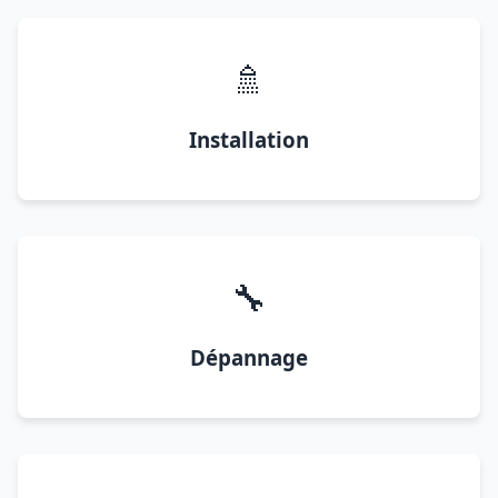
🚿
Installation
🔧
Dépannage