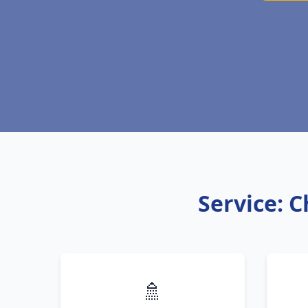
Service: C
🚿