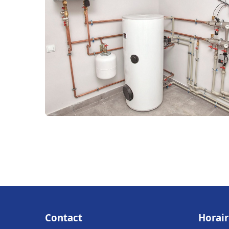
Contact
Horair