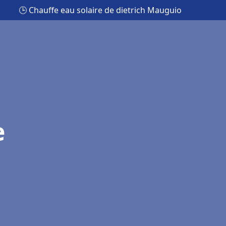
🕒 Chauffe eau solaire de dietrich Mauguio
e