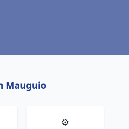
ich Mauguio
⚙️