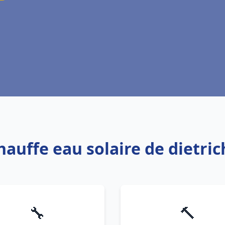
hauffe eau solaire de dietr
🔧
🔨