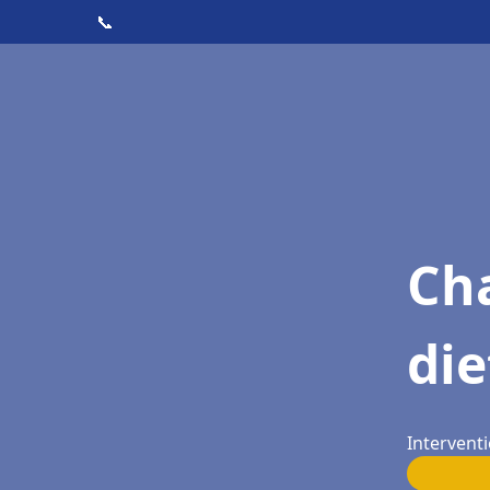
📞
Cha
di
Intervent