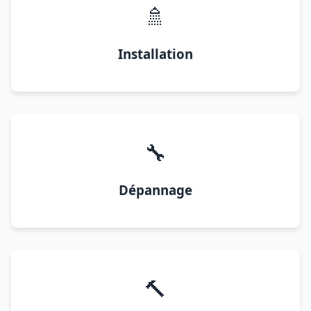
🚿
Installation
🔧
Dépannage
🔨