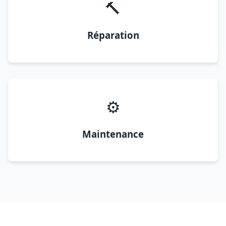
🔨
Réparation
⚙️
Maintenance