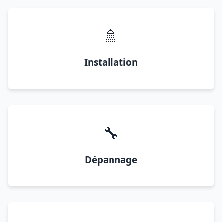
🚿
Installation
🔧
Dépannage