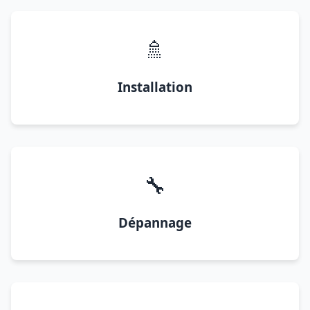
🚿
Installation
🔧
Dépannage