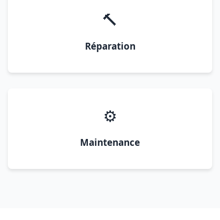
🔨
Réparation
⚙️
Maintenance