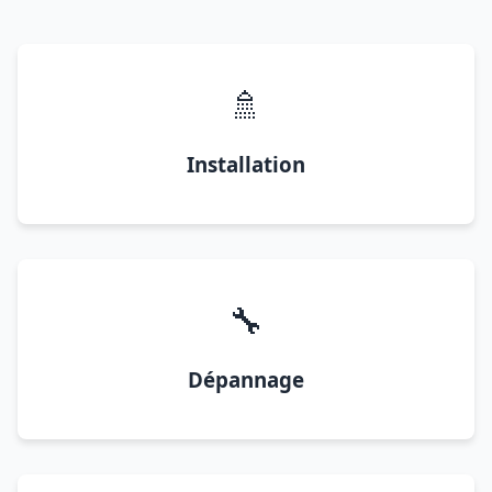
🚿
Installation
🔧
Dépannage