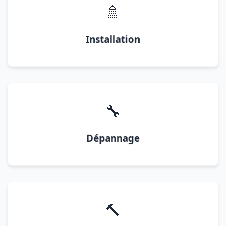
🚿
Installation
🔧
Dépannage
🔨