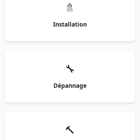
🚿
Installation
🔧
Dépannage
🔨