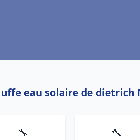
auffe eau solaire de dietric
🔧
🔨