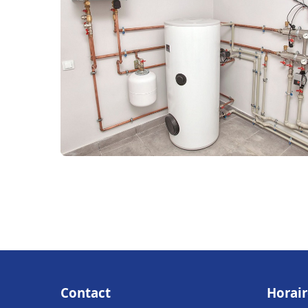
Contact
Horair