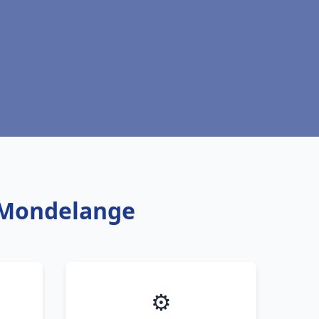
h Mondelange
⚙️