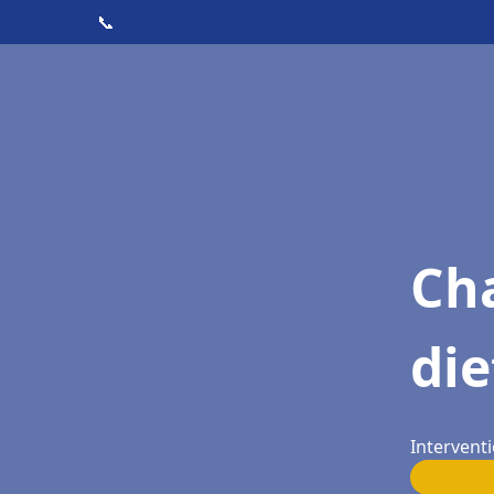
📞
Cha
di
Intervent