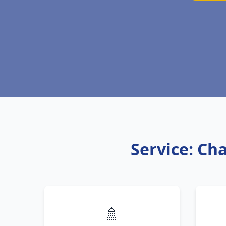
Service: Ch
🚿