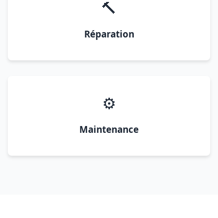
🔨
Réparation
⚙️
Maintenance