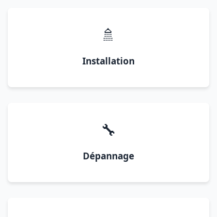
🚿
Installation
🔧
Dépannage