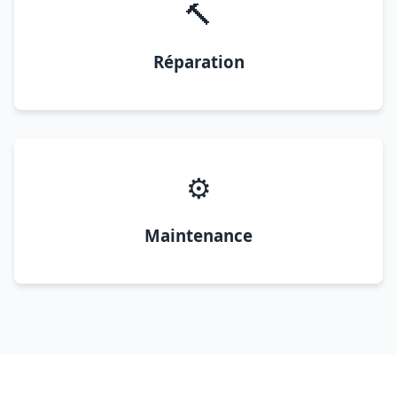
🔨
Réparation
⚙️
Maintenance