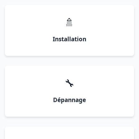
🚿
Installation
🔧
Dépannage