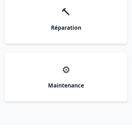
🔨
Réparation
⚙️
Maintenance