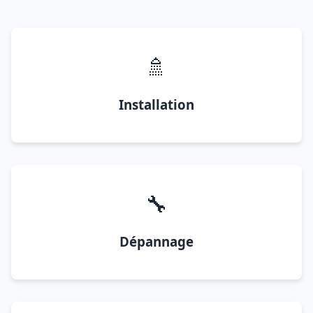
🚿
Installation
🔧
Dépannage