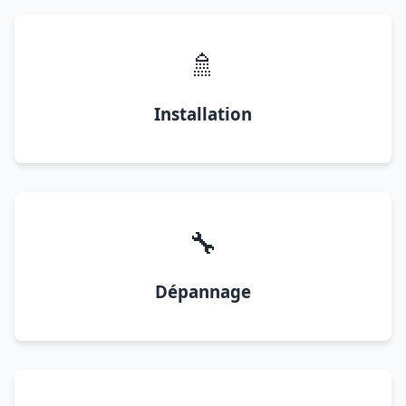
🚿
Installation
🔧
Dépannage