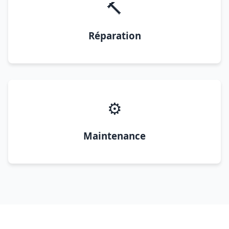
🔨
Réparation
⚙️
Maintenance