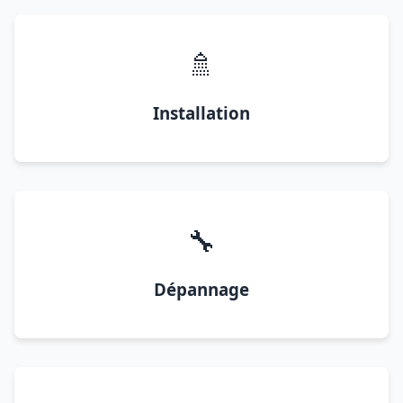
🚿
Installation
🔧
Dépannage