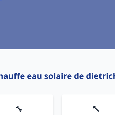
hauffe eau solaire de dietri
🔧
🔨