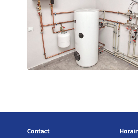
Contact
Horair