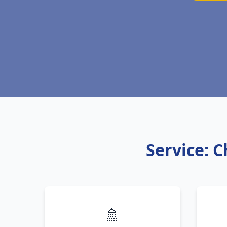
Service: C
🚿