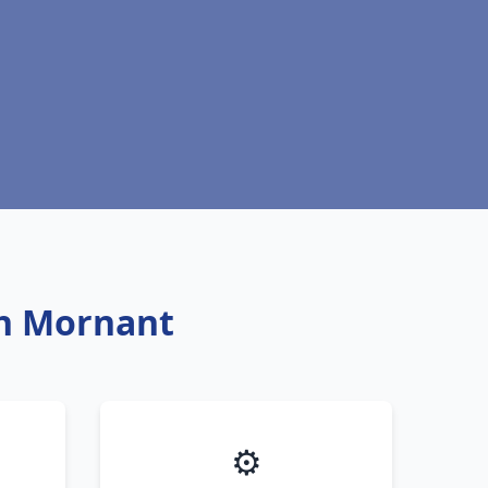
ch Mornant
⚙️