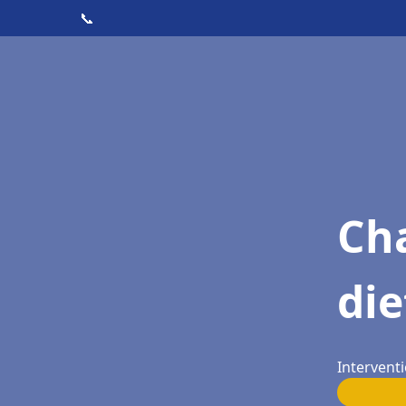
📞
Cha
di
Intervent