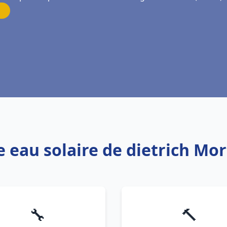
e eau solaire de dietrich Mo
🔧
🔨