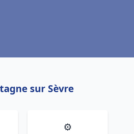
rtagne sur Sèvre
⚙️