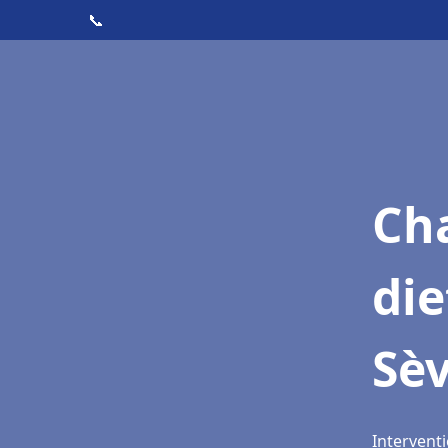
📞
Cha
die
Sè
Intervent