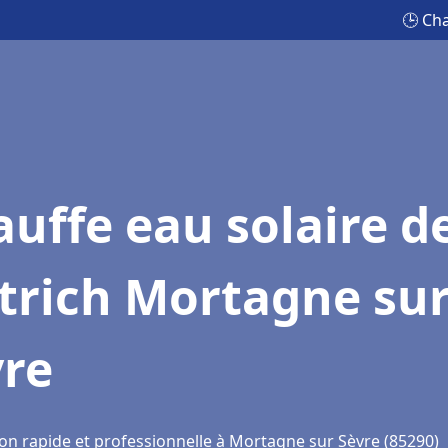
🕒 Cha
uffe eau solaire d
trich Mortagne su
vre
ion rapide et professionnelle à Mortagne sur Sèvre (85290)