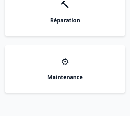
🔨
Réparation
⚙️
Maintenance