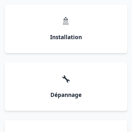
🚿
Installation
🔧
Dépannage