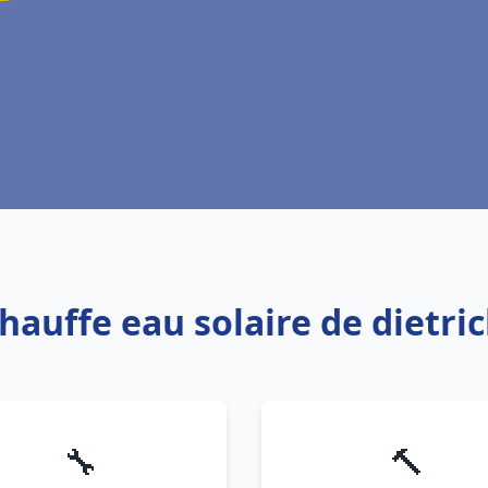
Chauffe eau solaire de dietri
🔧
🔨