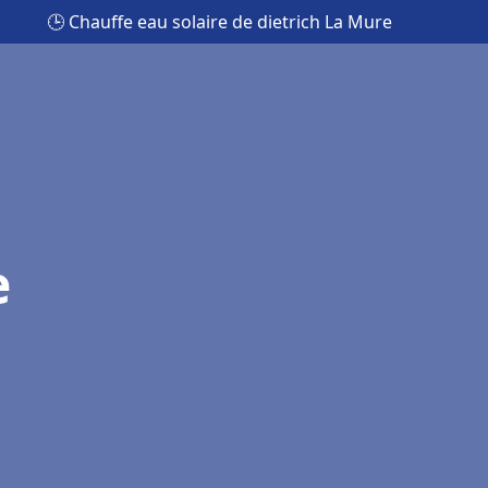
🕒 Chauffe eau solaire de dietrich La Mure
e