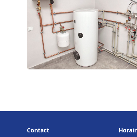
Contact
Horair