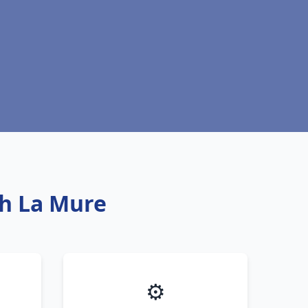
ch La Mure
⚙️