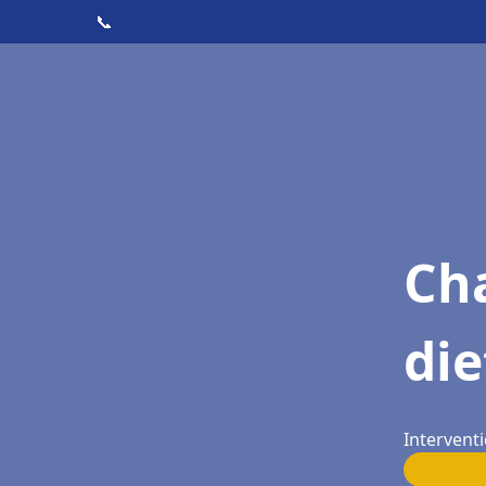
📞
Cha
die
Intervent