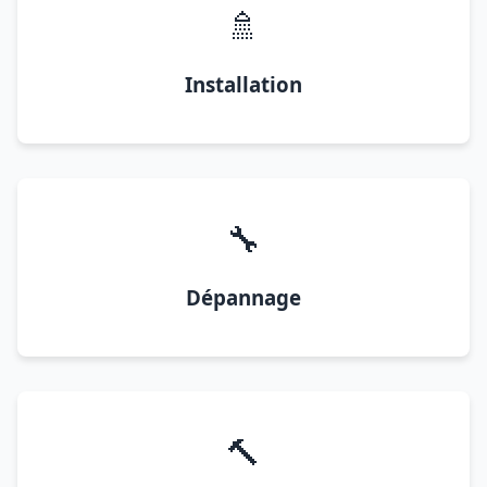
🚿
Installation
🔧
Dépannage
🔨