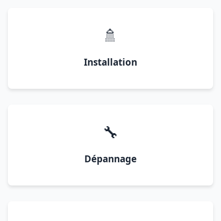
🚿
Installation
🔧
Dépannage