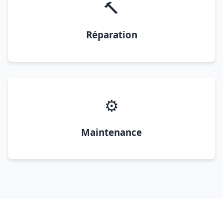
🔨
Réparation
⚙️
Maintenance