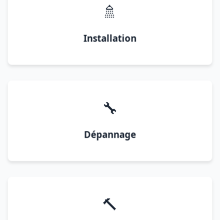
🚿
Installation
🔧
Dépannage
🔨