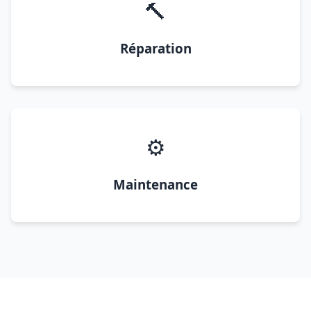
🔨
Réparation
⚙️
Maintenance