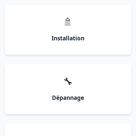
🚿
Installation
🔧
Dépannage