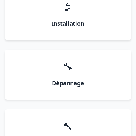
🚿
Installation
🔧
Dépannage
🔨