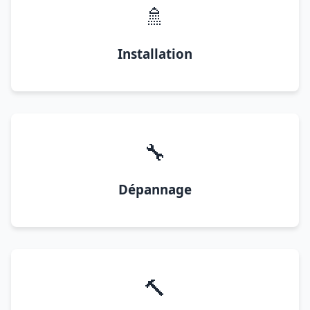
🚿
Installation
🔧
Dépannage
🔨