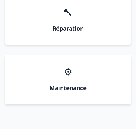
🔨
Réparation
⚙️
Maintenance