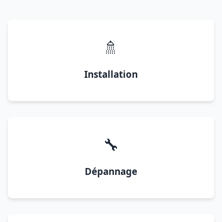
🚿
Installation
🔧
Dépannage