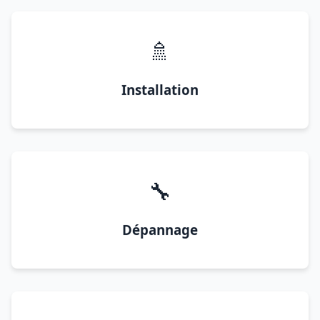
🚿
Installation
🔧
Dépannage