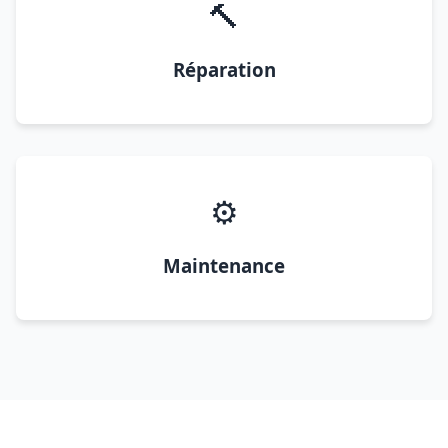
🔨
Réparation
⚙️
Maintenance