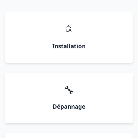
🚿
Installation
🔧
Dépannage