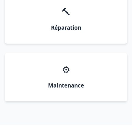
🔨
Réparation
⚙️
Maintenance